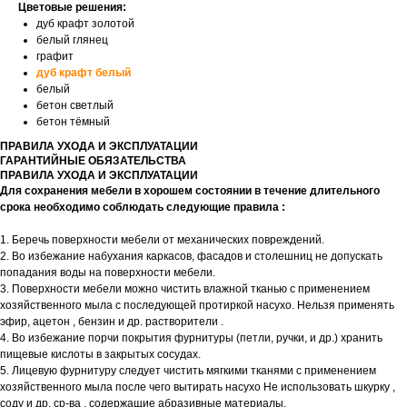
Цветовые решения:
дуб крафт золотой
белый глянец
графит
дуб крафт белый
белый
бетон светлый
бетон тёмный
ПРАВИЛА УХОДА И ЭКСПЛУАТАЦИИ
ГАРАНТИЙНЫЕ ОБЯЗАТЕЛЬСТВА
ПРАВИЛА УХОДА И ЭКСПЛУАТАЦИИ
Для сохранения мебели в хорошем состоянии в течение длительного
срока необходимо соблюдать следующие правила :
1. Беречь поверхности мебели от механических повреждений.
2. Во избежание набухания каркасов, фасадов и столешниц не допускать
попадания воды на поверхности мебели.
3. Поверхности мебели можно чистить влажной тканью с применением
хозяйственного мыла с последующей протиркой насухо. Нельзя применять
эфир, ацетон , бензин и др. растворители .
4. Во избежание порчи покрытия фурнитуры (петли, ручки, и др.) хранить
пищевые кислоты в закрытых сосудах.
5. Лицевую фурнитуру следует чистить мягкими тканями с применением
хозяйственного мыла после чего вытирать насухо Не использовать шкурку ,
соду и др. ср-ва , содержащие абразивные материалы.