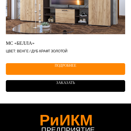
МС «БЕЛЛА»
ШН
ЦВЕТ: ВЕНГЕ / ДУБ КРАФТ ЗОЛОТОЙ
ПОДРОБНЕЕ
ЗАКАЗАТЬ
РиИКМ
ПРЕДПРИЯТИЕ