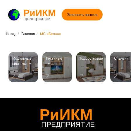
МС «Марчел»
РиИКМ
Заказать звонок
предприятие
Назад
/
Главная
/
МС «Белла»
Модульные
Гостиные
Подростковые
Спальни
системы
РиИКМ
ПРЕДПРИЯТИЕ