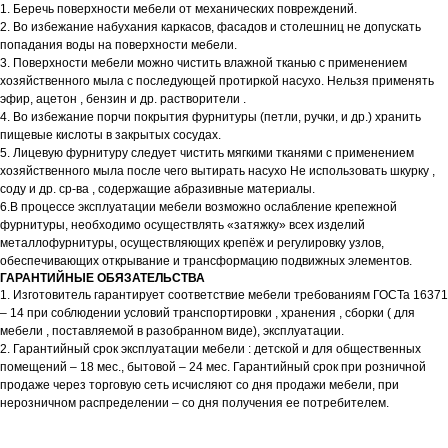
1. Беречь поверхности мебели от механических повреждений.
2. Во избежание набухания каркасов, фасадов и столешниц не допускать
попадания воды на поверхности мебели.
3. Поверхности мебели можно чистить влажной тканью с применением
хозяйственного мыла с последующей протиркой насухо. Нельзя применять
эфир, ацетон , бензин и др. растворители .
4. Во избежание порчи покрытия фурнитуры (петли, ручки, и др.) хранить
пищевые кислоты в закрытых сосудах.
5. Лицевую фурнитуру следует чистить мягкими тканями с применением
хозяйственного мыла после чего вытирать насухо Не использовать шкурку ,
соду и др. ср-ва , содержащие абразивные материалы.
6.В процессе эксплуатации мебели возможно ослабление крепежной
фурнитуры, необходимо осуществлять «затяжку» всех изделий
металлофурнитуры, осуществляющих крепёж и регулировку узлов,
обеспечивающих открывание и трансформацию подвижных элементов.
ГАРАНТИЙНЫЕ ОБЯЗАТЕЛЬСТВА
1. Изготовитель гарантирует соответствие мебели требованиям ГОСТа 16371
– 14 при соблюдении условий транспортировки , хранения , сборки ( для
мебели , поставляемой в разобранном виде), эксплуатации.
2. Гарантийный срок эксплуатации мебели : детской и для общественных
помещений – 18 мес., бытовой – 24 мес. Гарантийный срок при розничной
продаже через торговую сеть исчисляют со дня продажи мебели, при
нерозничном распределении – со дня получения ее потребителем.