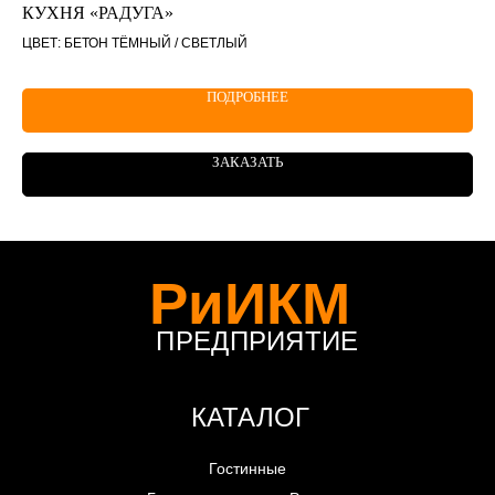
КУХНЯ «РАДУГА»
КУ
ЦВЕТ: БЕТОН ТЁМНЫЙ / СВЕТЛЫЙ
ЦВ
ПОДРОБНЕЕ
ЗАКАЗАТЬ
РиИКМ
ПРЕДПРИЯТИЕ
КАТАЛОГ
Гостинные