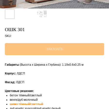
ОШК 301
SKU:
ЗАКАЗАТЬ
Габариты
(Высота х Ширина х Глубина): 1.19х0.6х0.25 м
Корпус:
ЛДСП
Фасад:
ЛДСП
Цветовые решения:
бетон тёмный/светлый
венге/дуб молочный
шимо тёмный/светлый
дуб крафт золотой/дуб крафт белый