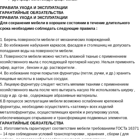
ПРАВИЛА УХОДА И ЭКСПЛУАТАЦИИ
ГАРАНТИЙНЫЕ ОБЯЗАТЕЛЬСТВА
ПРАВИЛА УХОДА И ЭКСПЛУАТАЦИИ
Для сохранения мебели в хорошем состоянии в течение длительного
срока необходимо соблюдать следующие правила :
1. Беречь поверхности мебели от механических повреждений.
2. Во избежание набухания каркасов, фасадов и столешниц не допускать
попадания воды на поверхности мебели.
3. Поверхности мебели можно чистить влажной тканью с применением
хозяйственного мыла с последующей протиркой насухо. Нельзя применять
эфир, ацетон , бензин и др. растворители .
4. Во избежание порчи покрытия фурнитуры (петли, ручки, и др.) хранить
пищевые кислоты в закрытых сосудах.
5. Лицевую фурнитуру следует чистить мягкими тканями с применением
хозяйственного мыла после чего вытирать насухо Не использовать шкурку ,
соду и др. ср-ва , содержащие абразивные материалы.
6.В процессе эксплуатации мебели возможно ослабление крепежной
фурнитуры, необходимо осуществлять «затяжку» всех изделий
металлофурнитуры, осуществляющих крепёж и регулировку узлов,
обеспечивающих открывание и трансформацию подвижных элементов.
ГАРАНТИЙНЫЕ ОБЯЗАТЕЛЬСТВА
1. Изготовитель гарантирует соответствие мебели требованиям ГОСТа 16371
– 14 при соблюдении условий транспортировки , хранения , сборки ( для