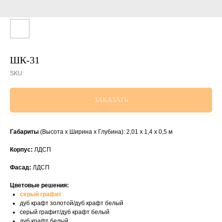
ШК-31
SKU:
ЗАКАЗАТЬ
Габариты
(Высота х Ширина х Глубина): 2,01 х 1,4 х 0,5 м
Корпус:
ЛДСП
Фасад:
ЛДСП
Цветовые решения:
серый графит
дуб крафт золотой/дуб крафт белый
серый графит/дуб крафт белый
дуб крафт белый