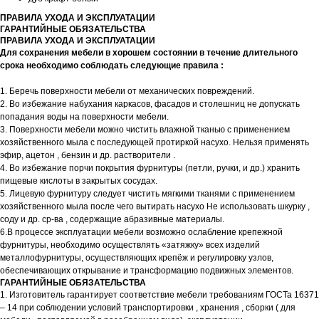
ПРАВИЛА УХОДА И ЭКСПЛУАТАЦИИ
ГАРАНТИЙНЫЕ ОБЯЗАТЕЛЬСТВА
ПРАВИЛА УХОДА И ЭКСПЛУАТАЦИИ
Для сохранения мебели в хорошем состоянии в течение длительного
срока необходимо соблюдать следующие правила :
1. Беречь поверхности мебели от механических повреждений.
2. Во избежание набухания каркасов, фасадов и столешниц не допускать
попадания воды на поверхности мебели.
3. Поверхности мебели можно чистить влажной тканью с применением
хозяйственного мыла с последующей протиркой насухо. Нельзя применять
эфир, ацетон , бензин и др. растворители .
4. Во избежание порчи покрытия фурнитуры (петли, ручки, и др.) хранить
пищевые кислоты в закрытых сосудах.
5. Лицевую фурнитуру следует чистить мягкими тканями с применением
хозяйственного мыла после чего вытирать насухо Не использовать шкурку ,
соду и др. ср-ва , содержащие абразивные материалы.
6.В процессе эксплуатации мебели возможно ослабление крепежной
фурнитуры, необходимо осуществлять «затяжку» всех изделий
металлофурнитуры, осуществляющих крепёж и регулировку узлов,
обеспечивающих открывание и трансформацию подвижных элементов.
ГАРАНТИЙНЫЕ ОБЯЗАТЕЛЬСТВА
1. Изготовитель гарантирует соответствие мебели требованиям ГОСТа 16371
– 14 при соблюдении условий транспортировки , хранения , сборки ( для