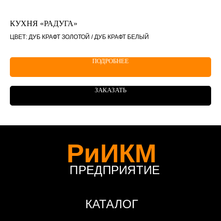
КУХНЯ «РАДУГА»
КО
ЦВЕТ: ДУБ КРАФТ ЗОЛОТОЙ / ДУБ КРАФТ БЕЛЫЙ
ЦВ
ПОДРОБНЕЕ
ЗАКАЗАТЬ
РиИКМ
ПРЕДПРИЯТИЕ
КАТАЛОГ