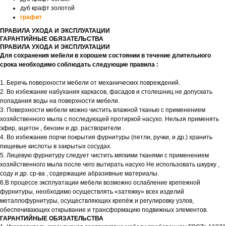
дуб крафт золотой
графит
ПРАВИЛА УХОДА И ЭКСПЛУАТАЦИИ
ГАРАНТИЙНЫЕ ОБЯЗАТЕЛЬСТВА
ПРАВИЛА УХОДА И ЭКСПЛУАТАЦИИ
Для сохранения мебели в хорошем состоянии в течение длительного
срока необходимо соблюдать следующие правила :
1. Беречь поверхности мебели от механических повреждений.
2. Во избежание набухания каркасов, фасадов и столешниц не допускать
попадания воды на поверхности мебели.
3. Поверхности мебели можно чистить влажной тканью с применением
хозяйственного мыла с последующей протиркой насухо. Нельзя применять
эфир, ацетон , бензин и др. растворители .
4. Во избежание порчи покрытия фурнитуры (петли, ручки, и др.) хранить
пищевые кислоты в закрытых сосудах.
5. Лицевую фурнитуру следует чистить мягкими тканями с применением
хозяйственного мыла после чего вытирать насухо Не использовать шкурку ,
соду и др. ср-ва , содержащие абразивные материалы.
6.В процессе эксплуатации мебели возможно ослабление крепежной
фурнитуры, необходимо осуществлять «затяжку» всех изделий
металлофурнитуры, осуществляющих крепёж и регулировку узлов,
обеспечивающих открывание и трансформацию подвижных элементов.
ГАРАНТИЙНЫЕ ОБЯЗАТЕЛЬСТВА