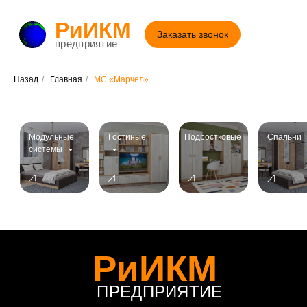
МС «Марчел»
РиИКМ
Заказать звонок
предприятие
Назад
/
Главная
/
МС «Марчел»
Модульные
Гостиные
Подростковые
Спальни
системы
РиИКМ
ПРЕДПРИЯТИЕ