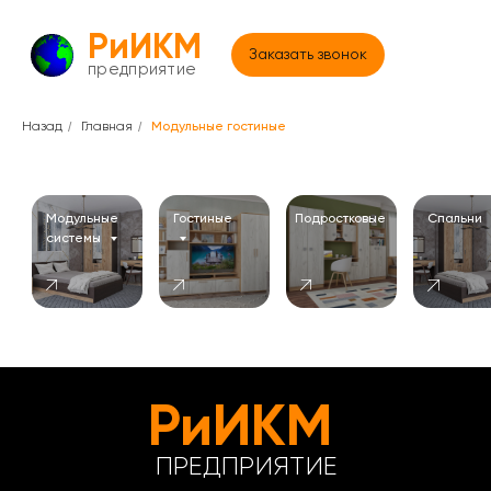
МС «Марчел»
РиИКМ
Заказать звонок
предприятие
/
/
Назад
Главная
Модульные гостиные
Модульные
Гостиные
Подростковые
Спальни
системы
РиИКМ
ПРЕДПРИЯТИЕ